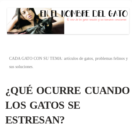
EN EL NOMBRE DEL GATO
El sitio de las personas con gato (s)
conscientes
Saltar
al
CADA GATO CON SU TEMA: artículos de gatos, problemas felinos y
contenido
sus soluciones.
¿QUÉ OCURRE CUANDO
LOS GATOS SE
ESTRESAN?