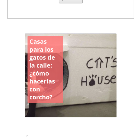
Casas
para los
gatos de
la calle:
¿cómo
hacerlas
con
corcho?