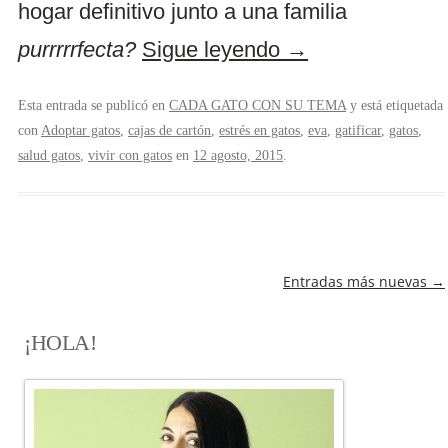
hogar definitivo junto a una familia
purrrrrfecta?
Sigue leyendo
→
Esta entrada se publicó en
CADA GATO CON SU TEMA
y está etiquetada
con
Adoptar gatos
,
cajas de cartón
,
estrés en gatos
,
eva
,
gatificar
,
gatos
,
salud gatos
,
vivir con gatos
en
12 agosto, 2015
.
NAVEGACIÓN
Entradas más nuevas
→
DE
ENTRADAS
¡HOLA!