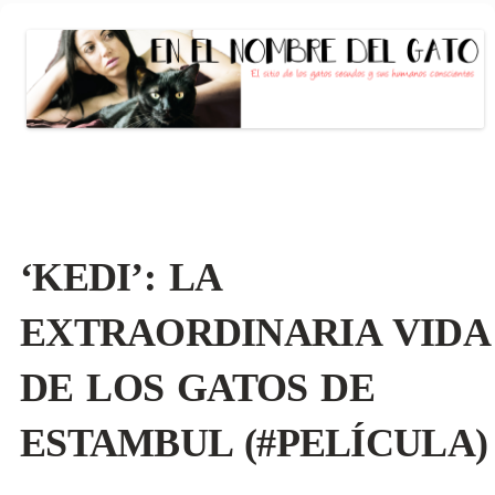
EN EL NOMBRE DEL GATO
El sitio de las personas con gato (s)
conscientes
Saltar
al
contenido
‘KEDI’: LA
EXTRAORDINARIA VIDA
DE LOS GATOS DE
ESTAMBUL (#PELÍCULA)