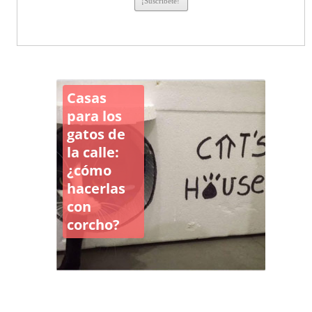
Casas
para los
gatos de
la calle:
¿cómo
hacerlas
con
corcho?