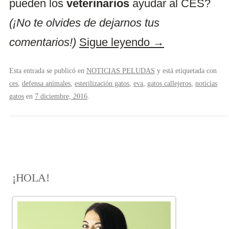
pueden los
veterinarios
ayudar al CES?
(¡No te olvides de dejarnos tus
comentarios!)
Sigue leyendo
→
Esta entrada se publicó en
NOTICIAS PELUDAS
y está etiquetada con
ces
,
defensa animales
,
esterilización gatos
,
eva
,
gatos callejeros
,
noticias
gatos
en
7 diciembre, 2016
.
¡HOLA!