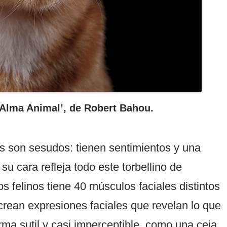
 ‘Alma Animal’, de Robert Bahou.
nos son sesudos: tienen sentimientos y una
su cara refleja todo este torbellino de
os felinos tiene 40 músculos faciales distintos
crean expresiones faciales que revelan lo que
rma sutil y casi imperceptible, como una ceja