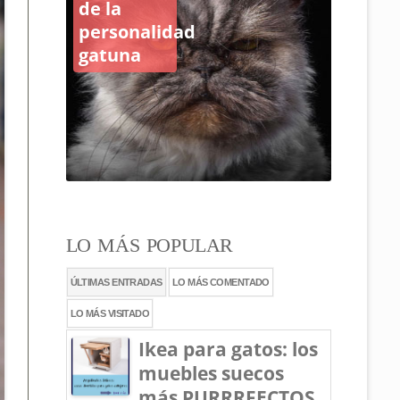
gatos de
la calle:
¿cómo
hacerlas
con
corcho?
LO MÁS POPULAR
ÚLTIMAS ENTRADAS
LO MÁS COMENTADO
LO MÁS VISITADO
Ikea para gatos: los
muebles suecos
más PURRRFECTOS