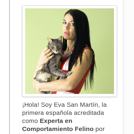
o
 A LOS GATOS
NOMBRE DEL GATO -
N GATIFICADA
¡Hola! Soy Eva San Martín, la
primera española acreditada
como
Experta en
Comportamiento Felino
por