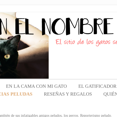
(s) conscientes
RE DEL GATO
EN LA CAMA CON MI GATO
EL GATIFICADOR
CIAS PELUDAS
RESEÑAS Y REGALOS
Saltar
QUIÉ
PRODUCTOS PARA GATOS
SOBRE 
al
REGALOS
SOBRE 
én de sus infatigables amigos peludos, los perros. Reporterismo peludo.