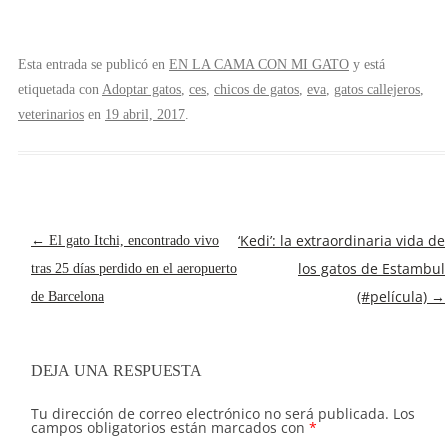
Esta entrada se publicó en
EN LA CAMA CON MI GATO
y está
etiquetada con
Adoptar gatos
,
ces
,
chicos de gatos
,
eva
,
gatos callejeros
,
veterinarios
en
19 abril, 2017
.
NAVEGACIÓN
‘Kedi’: la extraordinaria vida de
←
El gato Itchi, encontrado vivo
DE
los gatos de Estambul
tras 25 días perdido en el aeropuerto
ENTRADAS
(#película)
→
de Barcelona
DEJA UNA RESPUESTA
Tu dirección de correo electrónico no será publicada.
Los
campos obligatorios están marcados con
*