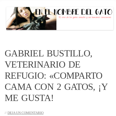
EN EL NOMBRE DEL GATO
El sitio de las personas con gato (s)
conscientes
Saltar
al
GABRIEL BUSTILLO,
contenido
VETERINARIO DE
REFUGIO: «COMPARTO
CAMA CON 2 GATOS, ¡Y
ME GUSTA!
DEJA UN COMENTARIO