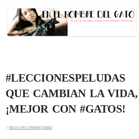
EN EL NOMBRE DEL GATO
El sitio de las personas con gato (s)
conscientes
Saltar
al
contenido
#LECCIONESPELUDAS
QUE CAMBIAN LA VIDA,
¡MEJOR CON #GATOS!
DEJA UN COMENTARIO