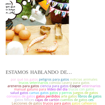
ESTAMOS HABLANDO DE…
por qué los gatos
peligros para gatos
noticias animales
trucos veterinarios
comida casera para gatos
areneros para gatos
ciencia para gatos
Cooper
veterinarios
manual gatuno para
Vídeo del día
trucos con gatos
juegos de gatos
salud gatos
camas gatos
gatos y perros
consejos de gatos
gatos perdidos
arte gatos
libros de gatos
gatos felices
cajas de cartón
cuentos de gatos
ces
Lecciones de gatos
trucos para gatos
gatos callejeros