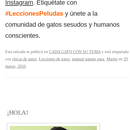
Instagram
. Etiquétate con
#LeccionesPeludas
y únete a la
comunidad de gatos sesudos y humanos
conscientes.
Esta entrada se publicó en
CADA GATO CON SU TEMA
y está etiquetada
con
chicas de gatos
,
Lecciones de gatos
,
manual gatuno para
,
Martes
en
29
marzo, 2016
.
¡HOLA!