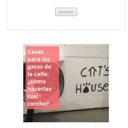
Casas
para los
gatos de
la calle:
¿cómo
hacerlas
con
corcho?