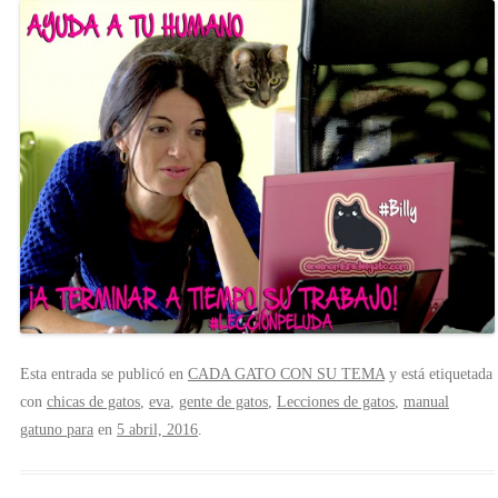
Esta entrada se publicó en
CADA GATO CON SU TEMA
y está etiquetada
con
chicas de gatos
,
eva
,
gente de gatos
,
Lecciones de gatos
,
manual
gatuno para
en
5 abril, 2016
.