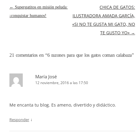
NAVEGACIÓN
CHICA DE GATOS:
←
Supergatitos en misión peluda:
DE
ILUSTRADORA AMADA GARCÍA,
¡conquistar humanos!
ENTRADAS
«SI NO TE GUSTA MI GATO, NO
TE GUSTO YO»
→
21 comentarios en “
6 razones para que los gatos coman calabaza
”
María José
12 noviembre, 2016 a las 17:50
Me encanta tu blog. Es ameno, divertido y didáctico.
↓
Responder