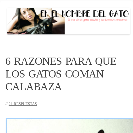
EN EL NOMBRE DEL GATO
El sitio de las personas con gato (s)
conscientes
Saltar
al
6 RAZONES PARA QUE
contenido
LOS GATOS COMAN
CALABAZA
21 RESPUESTAS