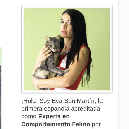
o
A LOS GATOS
OMBRE DEL GATO -
 GATIFICADA
¡Hola! Soy Eva San Martín, la
primera española acreditada
como
Experta en
Comportamiento Felino
por