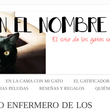
(s) conscientes
RE DEL GATO
EN LA CAMA CON MI GATO
EL GATIFICADOR
IAS PELUDAS
RESEÑAS Y REGALOS
Saltar
QUIÉN
PRODUCTOS PARA GATOS
SOBRE E
O ENFERMERO DE LOS
al
REGALOS
SOBRE E