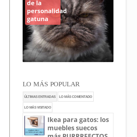
gatos de
la calle:
¿cómo
hacerlas
con
corcho?
LO MÁS POPULAR
ÚLTIMAS ENTRADAS
LO MÁS COMENTADO
LO MÁS VISITADO
Ikea para gatos: los
muebles suecos
más PURRRFECTOS