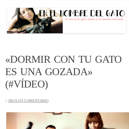
EN EL NOMBRE DEL GATO
El sitio de las personas con gato (s)
conscientes
Saltar
al
«DORMIR CON TU GATO
contenido
ES UNA GOZADA»
(#VÍDEO)
DEJA UN COMENTARIO