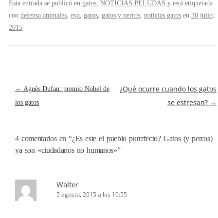
Esta entrada se publicó en
gatos
,
NOTICIAS PELUDAS
y está etiquetada
con
defensa animales
,
eva
,
gatos
,
gatos y perros
,
noticias gatos
en
30 julio,
2015
.
NAVEGACIÓN
¿Qué ocurre cuando los gatos
←
Agnès Dufau: premio Nobel de
DE
se estresan?
→
los gatos
ENTRADAS
4 comentarios en “
¿Es este el pueblo purrrfecto? Gatos (y perros)
ya son «ciudadanos no humanos»
”
Walter
5 agosto, 2015 a las 10:55