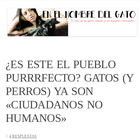
EN EL NOMBRE DEL GATO
El sitio de las personas con gato (s)
conscientes
Saltar
al
¿ES ESTE EL PUEBLO
contenido
PURRRFECTO? GATOS (Y
PERROS) YA SON
«CIUDADANOS NO
HUMANOS»
4 RESPUESTAS