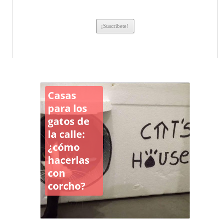
Casas
para los
gatos de
la calle:
¿cómo
hacerlas
con
corcho?