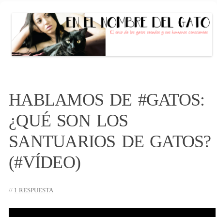
EN EL NOMBRE DEL GATO
El sitio de las personas con gato (s)
conscientes
Saltar
al
HABLAMOS DE #GATOS:
contenido
¿QUÉ SON LOS
SANTUARIOS DE GATOS?
(#VÍDEO)
1 RESPUESTA