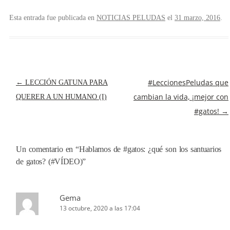
Esta entrada fue publicada en
NOTICIAS PELUDAS
el
31 marzo, 2016
.
NAVEGACIÓN
#LeccionesPeludas que
←
LECCIÓN GATUNA PARA
DE
cambian la vida, ¡mejor con
QUERER A UN HUMANO (I)
ENTRADAS
#gatos!
→
Un comentario en “
Hablamos de #gatos: ¿qué son los santuarios
de gatos? (#VÍDEO)
”
Gema
13 octubre, 2020 a las 17:04