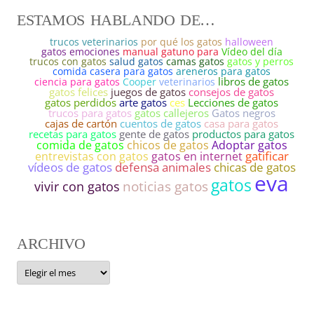
ESTAMOS HABLANDO DE…
trucos veterinarios
por qué los gatos
halloween
gatos emociones
manual gatuno para
Vídeo del día
trucos con gatos
salud gatos
camas gatos
gatos y perros
comida casera para gatos
areneros para gatos
libros de gatos
ciencia para gatos
Cooper
veterinarios
gatos felices
juegos de gatos
consejos de gatos
gatos perdidos
arte gatos
ces
Lecciones de gatos
trucos para gatos
gatos callejeros
Gatos negros
cajas de cartón
cuentos de gatos
casa para gatos
recetas para gatos
gente de gatos
productos para gatos
comida de gatos
chicos de gatos
Adoptar gatos
entrevistas con gatos
gatos en internet
gatificar
vídeos de gatos
defensa animales
chicas de gatos
eva
gatos
noticias gatos
vivir con gatos
ARCHIVO
ARCHIVO