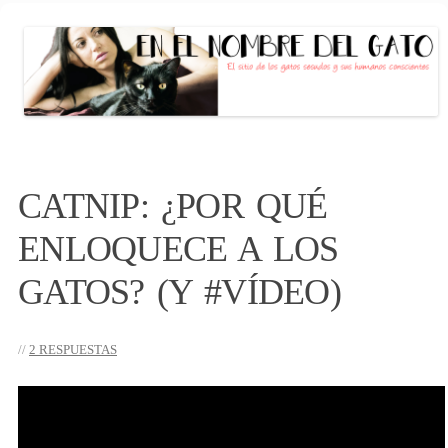
EN EL NOMBRE DEL GATO
El sitio de las personas con gato (s)
conscientes
Saltar
al
CATNIP: ¿POR QUÉ
contenido
ENLOQUECE A LOS
GATOS? (Y #VÍDEO)
2 RESPUESTAS