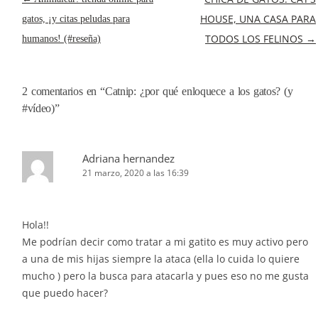
DE
HOUSE, UNA CASA PARA
gatos, ¡y citas peludas para
ENTRADAS
TODOS LOS FELINOS
→
humanos! (#reseña)
2 comentarios en “
Catnip: ¿por qué enloquece a los gatos? (y
#vídeo)
”
Adriana hernandez
21 marzo, 2020 a las 16:39
Hola!!
Me podrían decir como tratar a mi gatito es muy activo pero
a una de mis hijas siempre la ataca (ella lo cuida lo quiere
mucho ) pero la busca para atacarla y pues eso no me gusta
que puedo hacer?