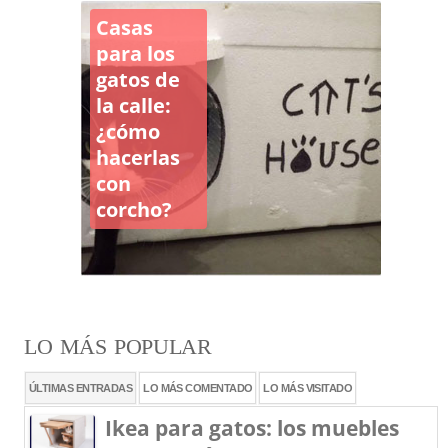
Casas
para los
gatos de
la calle:
¿cómo
hacerlas
con
corcho?
LO MÁS POPULAR
ÚLTIMAS ENTRADAS
LO MÁS COMENTADO
LO MÁS VISITADO
Ikea para gatos: los muebles