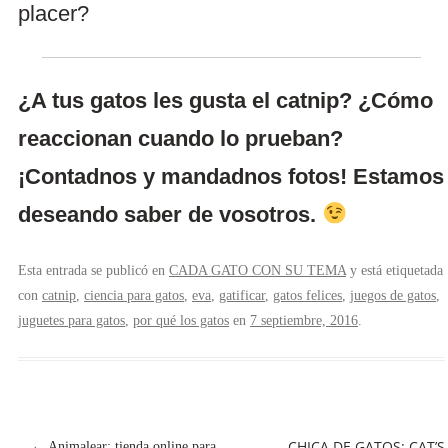
placer?
¿A tus gatos les gusta el catnip? ¿Cómo
reaccionan cuando lo prueban?
¡Contadnos y mandadnos fotos! Estamos
deseando saber de vosotros.
Esta entrada se publicó en
CADA GATO CON SU TEMA
y está etiquetada
con
catnip
,
ciencia para gatos
,
eva
,
gatificar
,
gatos felices
,
juegos de gatos
,
juguetes para gatos
,
por qué los gatos
en
7 septiembre, 2016
.
NAVEGACIÓN
CHICA DE GATOS: CAT’S
←
Animalear: tienda online para